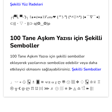
Şekilli Yüz İfadeleri
┌(▀Ĺ ▀-͠ )┐ ꒰๑•௰•๑꒱ℒℴѵℯ❤ ( ͡° ʖ ͡°) (*^▽^*) (●⌒∇⌒●)
⊂((・▽・))⊃ q(❂‿❂)p
100 Tane Aşkım Yazısı için Şekilli
Semboller
100 Tane Aşkım Yazısı için şekilli semboller
ekleyerek yazılarınızı sembolize edebilir veya daha
etkileyici olmasını sağlayabilirsiniz.
Şekilli Semboller
」 ︺ « ♧ 🂲 ♗ 🂠 ≋ ≉ ≥ ω χ ღ 〠 ㋡ ▩ ✥ ♢ 🂾 ♔♕ ♖
⦿ ╦ € დ ლ ☶ ☳ 〣 ⋙ ♬ ㋡ ▨ ✯ ⫸ ◬ ♎︎ 𓀰 ➽ ⬱