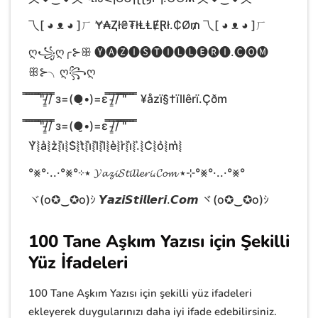
乁[ ◕ ᴥ ◕ ]ㄏ Ɏ₳Ⱬł₴₮łⱠⱠɆⱤł.₵Ø₥ 乁[ ◕ ᴥ ◕ ]ㄏ
ღ꧁ღ╭⊱ꕥ 🅨🅐🅩🅘︎🅢🅣🅘︎🅛🅛🅔🅡🅘︎.🅒🅞🅜
ꕥ⊱╮ღ꧂ღ
̿̿ ̿̿ ̿̿ ̿̿ ̿̿'̿̿'̿̿/̵͇̿̿/̿̿ ̿̿з=(●̮•)=ɛ ̿̿/̵͇̿̿/̿̿ ̿̿'̿̿'̿̿ ̿̿ ̿̿ ̿̿ ̿̿ ¥åzï§†ïllêrï.Çðm
̿̿ ̿̿ ̿̿ ̿̿ ̿̿'̿̿'̿̿/̵͇̿̿/̿̿ ̿̿з=(●̮•)=ɛ ̿̿/̵͇̿̿/̿̿ ̿̿'̿̿'̿̿ ̿̿ ̿̿ ̿̿ ̿̿
Y͛⦚a͛⦚z͛⦚i͛⦚S͛⦚t͛⦚i͛⦚l͛⦚l͛⦚e͛⦚r͛⦚i͛⦚.͛⦚C͛⦚o͛⦚m͛⦚
°⨳°·..·°⨳°⊹٭ 𝓨𝓪𝔃𝓲𝓢𝓽𝓲𝓵𝓵𝓮𝓻𝓲.𝓒𝓸𝓶 ٭⊹°⨳°·..·°⨳°
ヾ(o✪‿✪o)ｼ 𝙔𝙖𝙯𝙞𝙎𝙩𝙞𝙡𝙡𝙚𝙧𝙞.𝘾𝙤𝙢 ヾ(o✪‿✪o)ｼ
100 Tane Aşkım Yazısı için Şekilli
Yüz İfadeleri
100 Tane Aşkım Yazısı için şekilli yüz ifadeleri
ekleyerek duygularınızı daha iyi ifade edebilirsiniz.