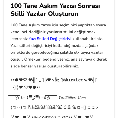
100 Tane Aşkım Yazısı Sonrası
Stilli Yazılar Oluşturun
100 Tane Aşkım Yazısı için seçiminizi yaptıktan sonra
kendi belirlediğiniz yazıların stilini değiştirmek
isterseniz
Yazı Stilleri Değiştiriciyi
kullanabilirsiniz.
Yazı stilleri değiştiriciyi kullandığınızda aşağıdaki
örneklerde görebileceğiniz şekilde etkileyici yazılar
oluşur. Örnekleri beğendiyseniz, ana sayfaya giderek
sizde benzer yazılar oluşturabilirsiniz.
◦•●❤♡ ♥╣[-_-]╠♥ ʏǟʐɨֆȶɨʟʟɛʀɨ.ƈօʍ ♥╣[-
_-]╠♥ ♡❤●•◦
̿̿ ̿̿ ̿̿ ̿̿ ̿̿'̿̿'̿̿/̵͇̿̿/̿̿ ̿̿з= ( ▀ ͜͞ʖ▀) =ɛ ̿̿/̵͇̿̿/̿̿ ̿̿'̿̿'̿̿ ̿̿ ̿̿ ̿̿ ̿̿ 𝑌𝑎𝑧𝑖𝑆𝑡𝑖𝑙𝑙𝑒𝑟𝑖.𝐶𝑜𝑚
(つ･･)つ Y̊⫶å⫶z̊⫶i̊⫶S̊⫶t̊⫶i̊⫶l̊⫶l̊⫶e̊⫶r̊⫶i̊⫶.̊⫶C̊⫶o̊⫶m̊⫶ ¤=[]:::::::>
乂❤‿❤乂 ՎԹՀɿՏԵɿʅʅȝՐɿ.ՇԾʍ 乂❤‿❤乂