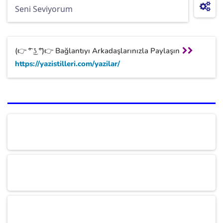
(👉 ͡° ͜ʖ ͡°)👉 Bağlantıyı Arkadaşlarınızla Paylaşın
https://yazistilleri.com/yazilar/