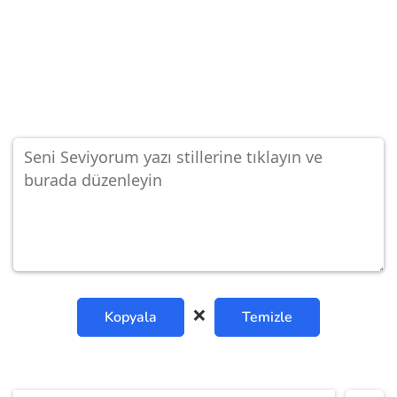
❌
Kopyala
Temizle