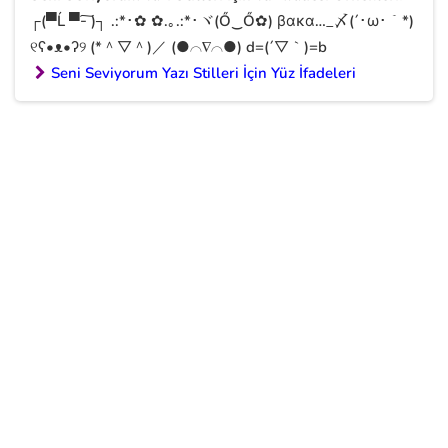
┌(▀Ĺ ▀-͠ )┐ .:*･✿ ✿.｡.:*･ヾ(Ő‿Ő✿) βακα…_〆(´･ω･｀*)
୧ʕ•ᴥ•ʔ୨ (*＾▽＾)／ (●⌒∇⌒●) d=(´▽｀)=b
Seni Seviyorum Yazı Stilleri İçin Yüz İfadeleri