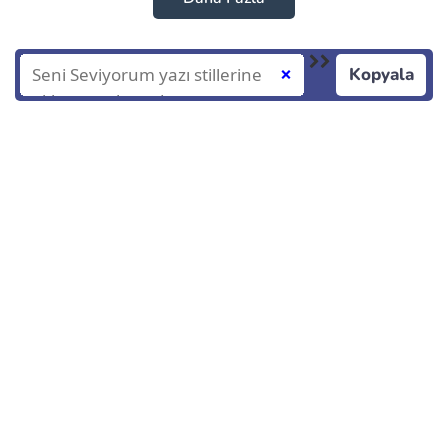
Kopyala
❌