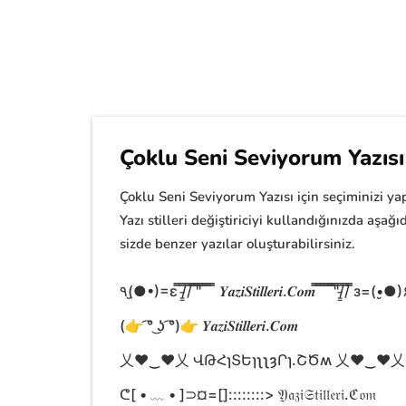
Çoklu Seni Seviyorum Yazısı 
Çoklu Seni Seviyorum Yazısı için seçiminizi yap
Yazı stilleri değiştiriciyi kullandığınızda aşa
sizde benzer yazılar oluşturabilirsiniz.
٩(●̮•)=ɛ ̿̿/̵͇̿̿/̿̿ ̿̿'̿̿'̿̿ ̿̿ ̿̿ ̿̿ ̿̿ 𝒀𝒂𝒛𝒊𝑺𝒕𝒊𝒍𝒍𝒆𝒓𝒊.𝑪𝒐𝒎 ̿̿ ̿̿ ̿̿ ̿̿ ̿̿'̿̿'̿̿/̵͇̿̿/̿̿ ̿̿з=(•̮●
(👉 ͡° ͜ʖ ͡°)👉 𝒀𝒂𝒛𝒊𝑺𝒕𝒊𝒍𝒍𝒆𝒓𝒊.𝑪𝒐𝒎
乂❤‿❤乂 ՎԹՀɿՏԵɿʅʅȝՐɿ.ՇԾʍ 乂❤‿❤乂
ᕦ[ • ﹏ • ]⊃¤=[]::::::::> 𝔜𝔞𝔷𝔦𝔖𝔱𝔦𝔩𝔩𝔢𝔯𝔦.ℭ𝔬𝔪