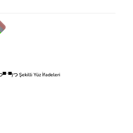
つ▀¯▀)つ Şekilli Yüz İfadeleri