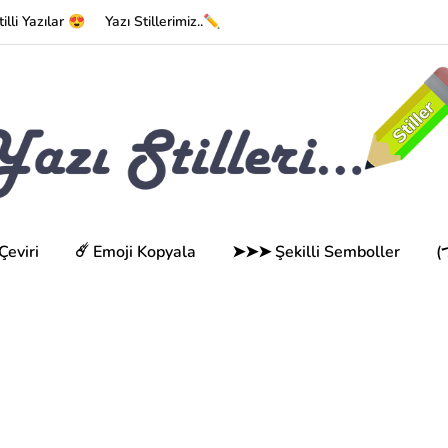
tilli Yazılar 😍
Yazı Stillerimiz..✏️
Çeviri
☄️ Emoji Kopyala
➤➤➤ Şekilli Semboller
(