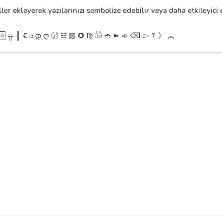
ler ekleyerek yazılarınızı sembolize edebilir veya daha etkileyici 
 🃟 ╦ ╢ € α დ ღ 〄 ☳ ▨ ✪ ♍︎ 𓀌 ➬ ➽ ➾ ⌫ ⭄ ⥾ 》 ︽