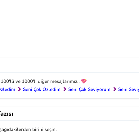
 100'lü ve 1000'li diğer mesajlarımız.. 💖
Özledim
Seni Çok Özledim
Seni Çok Seviyorum
Seni Sev
azısı
şağıdakilerden birini seçin.