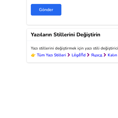
Yazıların Stillerini Değiştirin
Yazı stillerini değiştirmek için yazı stili değiştiri
👉
Tüm Yazı Stilleri
Leͥgeͣnͫd
Яцscд
Kalın