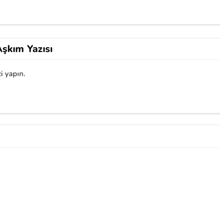
şkım Yazısı
i yapın.