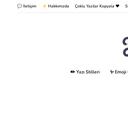
💬 İletişim
⚡ Hakkımızda
Çoklu Yazılar Kopyala ❤️
S
✏️ Yazı Stilleri
✨ Emoji 