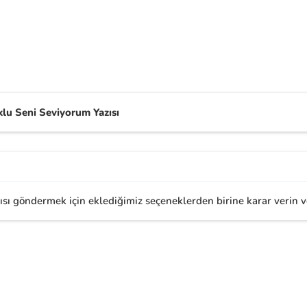
lu Seni Seviyorum Yazısı
ısı göndermek için eklediğimiz seçeneklerden birine karar verin ve