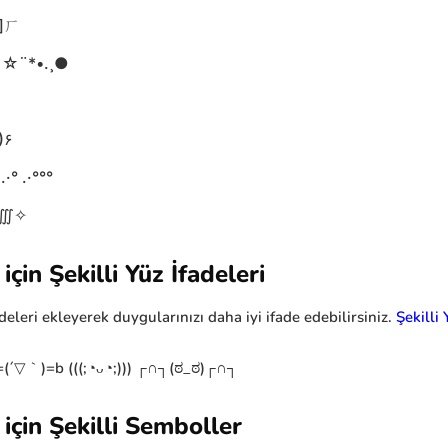
 ]ㄏ
•*¨☾☆¨*•.¸●
•̮●)۶
·° .·°°°
✧∭✧
çin Şekilli Yüz İfadeleri
adeleri ekleyerek duygularınızı daha iyi ifade edebilirsiniz.
Şekilli 
▽｀)=b (((;◔ᴗ◔;))) ┌∩┐(ಠ_ಠ)┌∩┐
için Şekilli Semboller