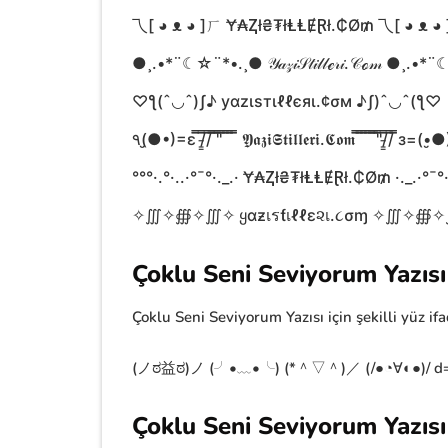
乁[ ◕ ᴥ ◕ ]ㄏ Ɏ₳Ⱬł₴₮łⱠⱠɆⱤł.₵Ø₥ 乁[ ◕ ᴥ ◕
●¸.•*¨☾☆¨*•.¸● 𝒴𝒶𝓏𝒾𝒮𝓉𝒾𝓁𝓁ℯ𝓇𝒾.𝒞ℴ𝓂 ●¸.
♡ƪ(ˆ◡ˆ)ʃ♪ уαzιѕтιℓℓєяι.¢σм ♪ʃ)ˆ◡ˆ(ƪ♡
٩(●̮•)=ɛ ̿̿/̵͇̿̿/̿̿ ̿̿'̿̿'̿̿ ̿̿ ̿̿ ̿̿ ̿̿ 𝖄𝖆𝖟𝖎𝕾𝖙𝖎𝖑𝖑𝖊𝖗𝖎.𝕮𝖔𝖒 ̿̿ ̿̿ ̿̿ ̿̿ ̿̿'̿̿'̿̿/̵͇̿̿/̿̿ ̿̿з=(
°°°·.°·..·°¯°·._.· Ɏ₳Ⱬł₴₮łⱠⱠɆⱤł.₵Ø₥ ·._.·°¯°·.
✧∭✧∰✧∭✧ ყαƶเรƭเℓℓɛ૨เ.૮σɱ ✧∭✧∰
Çoklu Seni Seviyorum Yazısı i
Çoklu Seni Seviyorum Yazısı için şekilli yüz if
(ノಠ益ಠ)ノ (╯•﹏•╰) (*＾▽＾)／ (/●◔∀◐●)/ d=(´
Çoklu Seni Seviyorum Yazısı 