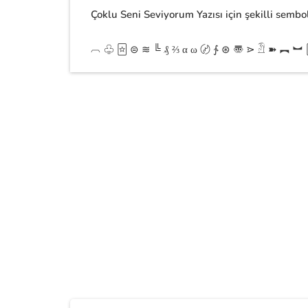
Çoklu Seni Seviyorum Yazısı için şekilli sembol
︹ ♧ 🃟 ⊜ ≋ ╚ ₰ ⅔ α ω 〄 ∱ ⊛ 〠 ⋗ 𓁟 ➽ ︻ ︼