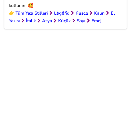
kullanın. 🥰
👉
Tüm Yazı Stilleri
Leͥgeͣnͫd
Яцscд
Kalın
El
Yazısı
İtalik
Asya
Küçük
Sayı
Emoji