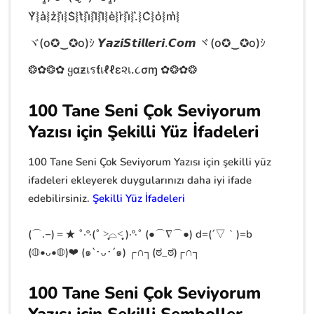
Y͛⦚a͛⦚z͛⦚i͛⦚S͛⦚t͛⦚i͛⦚l͛⦚l͛⦚e͛⦚r͛⦚i͛⦚.͛⦚C͛⦚o͛⦚m͛⦚
ヾ(o✪‿✪o)ｼ 𝙔𝙖𝙯𝙞𝙎𝙩𝙞𝙡𝙡𝙚𝙧𝙞.𝘾𝙤𝙢 ヾ(o✪‿✪o)ｼ
❂✿❂✿ ყαƶเรƭเℓℓɛ૨เ.૮σɱ ✿❂✿❂
100 Tane Seni Çok Seviyorum
Yazısı için Şekilli Yüz İfadeleri
100 Tane Seni Çok Seviyorum Yazısı için şekilli yüz
ifadeleri ekleyerek duygularınızı daha iyi ifade
edebilirsiniz.
Şekilli Yüz İfadeleri
(⌒.−)＝★ ˚‧º·(˚ ˃̣̣̥⌓˂̣̣̥ )‧º·˚ (●⌒∇⌒●) d=(´▽｀)=b
(◍•ᴗ•◍)❤ (๑`･ᴗ･´๑) ┌∩┐(ಠ_ಠ)┌∩┐
100 Tane Seni Çok Seviyorum
Yazısı için Şekilli Semboller