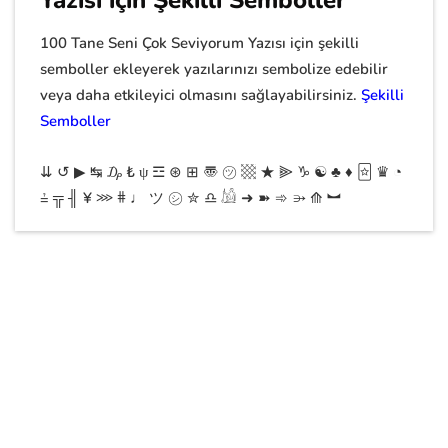
100 Tane Seni Çok Seviyorum Yazısı için şekilli
semboller ekleyerek yazılarınızı sembolize edebilir
veya daha etkileyici olmasını sağlayabilirsiniz.
Şekilli
Semboller
⇊ ↺ ▶ ↹ ₯ ₺ ψ ☲ ⊛ ⊞ 〠 ㋡ ▩ ★ ⫸ ♑︎ ☯︎ ♣ ♦ 🃟 ♛ ◔
≟ ╦ ╢ ¥ ⋙ ⋕ ♩ ツ ㋛ ✮ ♎︎ 𓀌 ➜ ➽ ➾ ⭄ ⟰ ︼