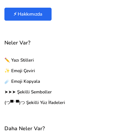
⚡ Hakkımızda
Neler Var?
✏️ Yazı Stilleri
✨ Emoji Çeviri
☄️ Emoji Kopyala
➤➤➤ Şekilli Semboller
(つ▀¯▀)つ Şekilli Yüz İfadeleri
Daha Neler Var?