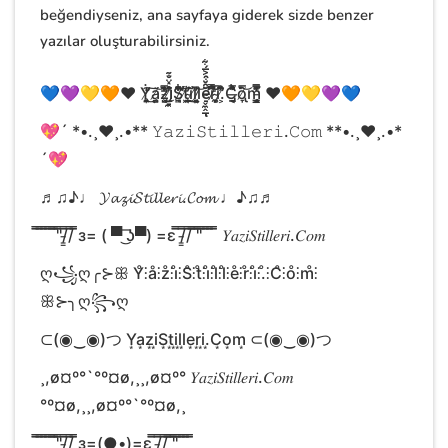
beğendiyseniz, ana sayfaya giderek sizde benzer
yazılar oluşturabilirsiniz.
💙💜💛🧡❤️ Ẏ̸̛̥̭̯̣͎̭̱̹̒͜͠a̸̖̦̭̺͝z̵̛͔̺̗̎̅̋́̓̾̕͘͜į̸̲̠̼̊̽̈̐̃S̷̛̝̪͑͋̐̃͆̓̓̕t̸͓͌ǐ̴̙͎̯̼̹̱̓͊͜l̸̫̉l̷͍̻̘̓͆͝ë̴̛̠̬̼̭̲̆̑̆͒͐̅́͋ͅr̷̗̊̑̿́̊̆̚͝͝i̴̖͈̩̋̅.̸̛͕̽̓͆̊̀Ċ̶̡̼̫͔͂̇̈͗̑̍̅͒̐ȏ̸̢̞̅̋͝m̵̖̳̩̱̘͓̩̝̿̅̇́̒̑̌͊ ❤️🧡💛💜💙
💖´ *•.¸♥¸.•** 𝚈𝚊𝚣𝚒𝚂𝚝𝚒𝚕𝚕𝚎𝚛𝚒.𝙲𝚘𝚖 **•.¸♥¸.•*
´💖
♬♫♪♩ 𝓨𝓪𝔃𝓲𝓢𝓽𝓲𝓵𝓵𝓮𝓻𝓲.𝓒𝓸𝓶 ♩♪♫♬
̿̿ ̿̿ ̿̿ ̿̿ ̿̿'̿̿'̿̿/̵͇̿̿/̿̿ ̿̿з= ( ▀ ͜͞ʖ▀) =ɛ ̿̿/̵͇̿̿/̿̿ ̿̿'̿̿'̿̿ ̿̿ ̿̿ ̿̿ ̿̿ 𝑌𝑎𝑧𝑖𝑆𝑡𝑖𝑙𝑙𝑒𝑟𝑖.𝐶𝑜𝑚
ღ꧁ღ╭⊱ꕥ Y̊⫶å⫶z̊⫶i̊⫶S̊⫶t̊⫶i̊⫶l̊⫶l̊⫶e̊⫶r̊⫶i̊⫶.̊⫶C̊⫶o̊⫶m̊⫶
ꕥ⊱╮ღ꧂ღ
⊂(◉‿◉)つ Y͙a͙z͙i͙S͙t͙i͙l͙l͙e͙r͙i͙.͙C͙o͙m͙ ⊂(◉‿◉)つ
¸,ø¤º°`°º¤ø,¸¸,ø¤º° 𝑌𝑎𝑧𝑖𝑆𝑡𝑖𝑙𝑙𝑒𝑟𝑖.𝐶𝑜𝑚
°º¤ø,¸¸,ø¤º°`°º¤ø,¸
̿̿ ̿̿ ̿̿ ̿̿ ̿̿'̿̿'̿̿/̵͇̿̿/̿̿ ̿̿з=(●̮•)=ɛ ̿̿/̵͇̿̿/̿̿ ̿̿'̿̿'̿̿ ̿̿ ̿̿ ̿̿ ̿̿