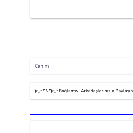
(👉 ͡° ͜ʖ ͡°)👉 Bağlantıyı Arkadaşlarınızla Paylaşın