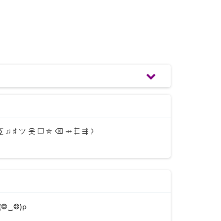
ğin birkaç seçeneği aşağıda bulabilirsin.
〄 Σ ♫ ♯ ツ 웃 ❐ ✮ ⌫ ⭄ ⬱ ⇶ 》
iyorum
Seni Seviyorum Aşkım
q(❂‿❂)p