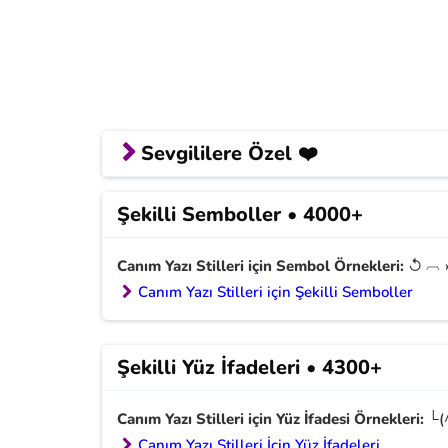
Sevgililere Özel ❤️
Çoklu Yazılar
Şekilli Semboller • 4000+
Canım yazı stilleri sayesinde stil değişikliği ya
Canım Yazı Stilleri için Sembol Örnekleri:
↺ ︹ »
👉
Aşkım
Özür Dilerim
Özledim
Seni 
Canım Yazı Stilleri için Şekilli Semboller
Şekilli Yüz İfadeleri • 4300+
Canım Yazı Stilleri için Yüz İfadesi Örnekleri:
└(^
Canım Yazı Stilleri İçin Yüz İfadeleri