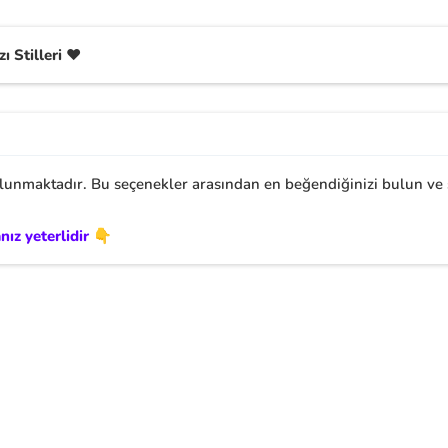
ı Stilleri ❤️
unmaktadır. Bu seçenekler arasından en beğendiğinizi bulun ve se
nız yeterlidir 👇