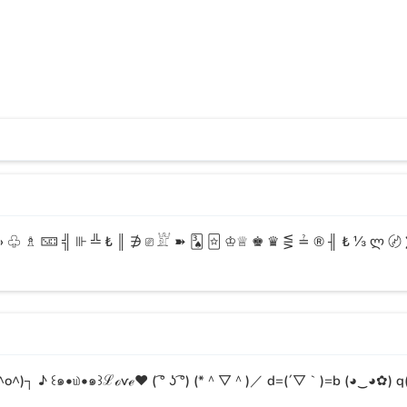
ptıktan sonra sevdiklerine 100'lü ve 1000'li mesajlar gönderebilece
 ♧ ♗ 🁊 ╣ ⊪ ╩ ₺ ║ ∌ ⎚ 𓁏 ➽ 🂣 🃟 ♔♕ ♚ ♛ ⋚ ≟ ® ╢ ₺ ⅓ ლ 
Özledim
Seni Çok Özledim
Seni Seviyorum
Seni Çok Sev
o^)┐ ♪ ꒰๑•௰•๑꒱ℒℴѵℯ❤ ( ͡° ʖ ͡°) (*＾▽＾)／ d=(´▽｀)=b (◕‿◕✿) 