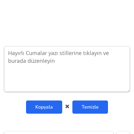
❌
Kopyala
Temizle