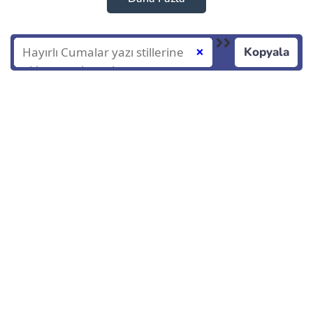
Kopyala
❌