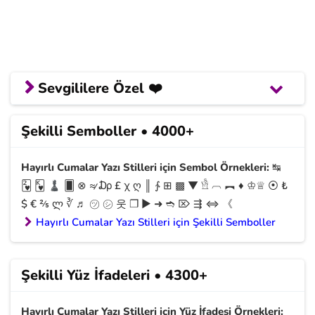
Sevgililere Özel ❤️
Çoklu Yazılar
Şekilli Semboller • 4000+
Hayırlı cumalar yazı stilleri sayesinde stil değişikliği
Hayırlı Cumalar Yazı Stilleri için Sembol Örnekleri:
↹
yaptıktan sonra sevdiklerine 100'lü ve 1000'li mesajlar
🂲 🂾 ♟ 🂠 ⊗ ≉ ₯ £ χ ღ ║ ∱ ⊞ ▩ ▼ 𓁛 ︹ ︻ ♦ ♔♕ ⦿ ₺
gönderebileceğin birkaç seçeneği aşağıda bulabilirsin.
$ € ⅖ ლ ∛ ♬ ㋡ ㋛ 웃 ❐ ▶ ➜ ➬ ⌦ ⇶ ⇔ 《
👉
Aşkım
Özür Dilerim
Özledim
Seni Özledim
Hayırlı Cumalar Yazı Stilleri için Şekilli Semboller
Seni Çok Özledim
Seni Seviyorum
Seni Çok
Seviyorum
Seni Seviyorum Aşkım
Şekilli Yüz İfadeleri • 4300+
Hayırlı Cumalar Yazı Stilleri için Yüz İfadesi Örnekleri: