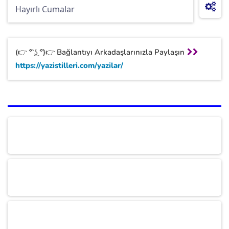
(👉 ͡° ͜ʖ ͡°)👉 Bağlantıyı Arkadaşlarınızla Paylaşın
https://yazistilleri.com/yazilar/