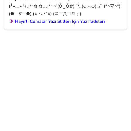
(╯•﹏•╰) .:*･✿ ✿.｡.:*･ヾ(Ő‿Ő✿) ¯\_(⊙︿⊙)_/¯ (*^▽^*)
(●⌒∇⌒●) (๑`･ᴗ･´๑) (＠￣Д￣＠；)
Hayırlı Cumalar Yazı Stilleri İçin Yüz İfadeleri