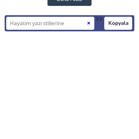
Kopyala
❌