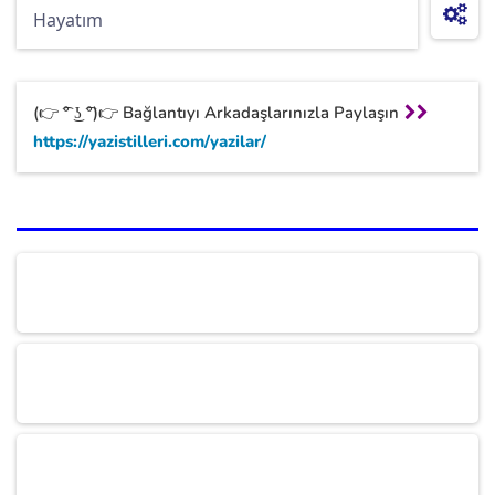
(👉 ͡° ͜ʖ ͡°)👉 Bağlantıyı Arkadaşlarınızla Paylaşın
https://yazistilleri.com/yazilar/