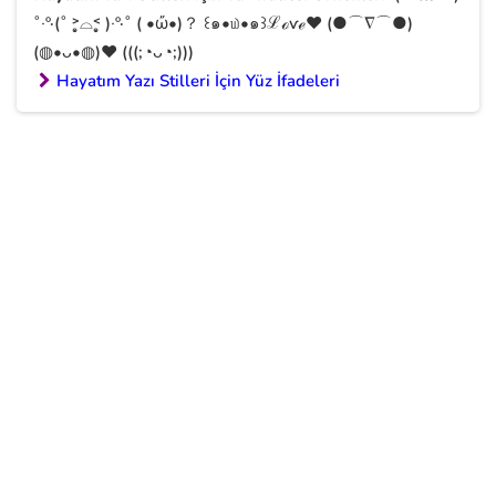
˚‧º·(˚ ˃̣̣̥⌓˂̣̣̥ )‧º·˚ ( •ὤ•)？ ꒰๑•௰•๑꒱ℒℴѵℯ❤ (●⌒∇⌒●)
(◍•ᴗ•◍)❤ (((;◔ᴗ◔;)))
Hayatım Yazı Stilleri İçin Yüz İfadeleri