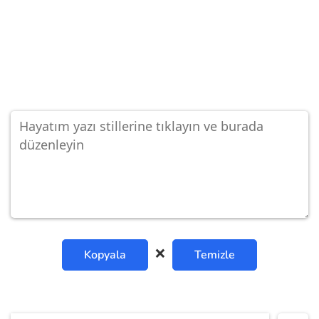
❌
Kopyala
Temizle